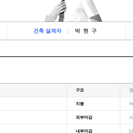
건축 설계자
|
박현구
구조
지붕
외부마감
스
내부마감
L