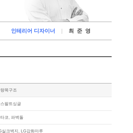
인테리어 디자이너
|
최준영
경량목구조
아스팔트싱글
타코, 파벽돌
G실크벽지, LG강화마루