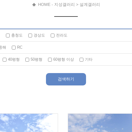
HOME - 지성갤러리 > 설계갤러리
도
충청도
경상도
전라도
중해
RC
40평형
50평형
60평형 이상
기타
검색하기