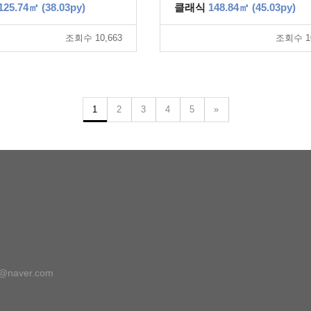
125.74㎡ (38.03py)
클래식
148.84㎡ (45.03py)
조회수 10,663
조회수 10
1
2
3
4
5
»
8@naver.com