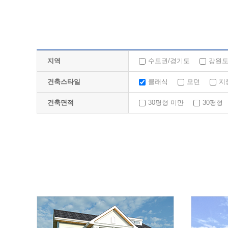
지역
수도권/경기도
강원
건축스타일
클래식
모던
지
건축면적
30평형 미만
30평형