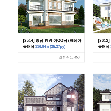
[3514] 충남 천안 이OO님 (크레아
[361
2-20)
클래식
116.94㎡(35.37py)
클래식
조회수 15,453