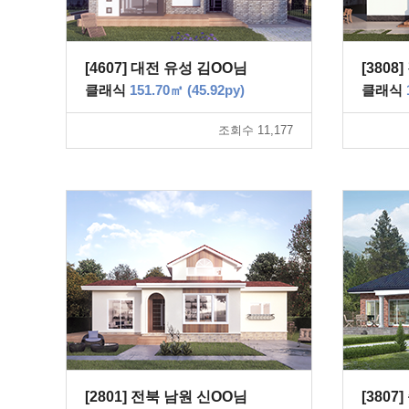
[4607] 대전 유성 김OO님
[380
클래식
151.70㎡ (45.92py)
클래식
조회수 11,177
[2801] 전북 남원 신OO님
[380