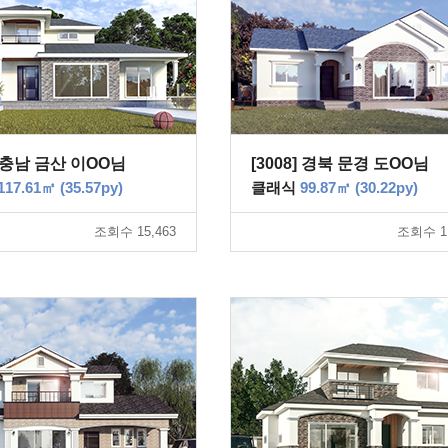
2] 충남 금산 이OO님
[3008] 경북 문경 도OO님
117.61㎡ (35.57py)
클래식
99.87㎡ (30.22py)
조회수 15,463
조회수 11