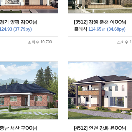
8] 경기 양평 김OO님
[3512] 강원 춘천 이OO님
124.93 (37.79py)
클래식
114.65㎡ (34.68py)
조회수 10,790
조회수 10
7] 충남 서산 구OO님
[4512] 인천 강화 윤OO님