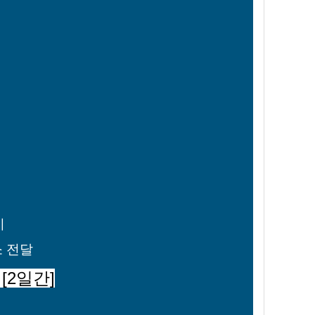
지
소 전달
 [2일간]