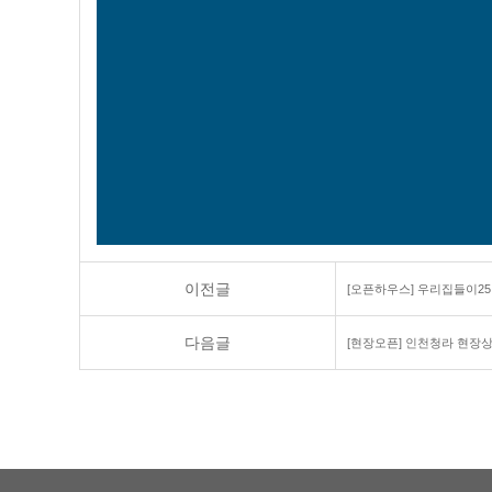
이전글
[오픈하우스] 우리집들이25탄
다음글
[현장오픈] 인천청라 현장상